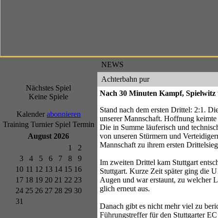
NEWS
Achterbahn pur
Nächstes Spiel
Nach 30 Minuten Kampf, Spielwitz u
Keine Spiele
Stand nach dem ersten Drittel: 2:1. D
Kalender
abonnieren
unserer Mannschaft. Hoffnung keimte a
Training
Turnier
Spiel
Termin
Die in Summe läuferisch und technisch
August 2026
von unseren Stürmern und Verteidigern
Mannschaft zu ihrem ersten Drittelsie
1
2
3
4
5
6
7
8
9
Im zweiten Drittel kam Stuttgart ents
10
11
12
13
14
15
16
Stuttgart. Kurze Zeit später ging di
17
18
19
20
21
22
23
Augen und war erstaunt, zu welcher Le
glich erneut aus.
24
25
26
27
28
29
30
31
Danach gibt es nicht mehr viel zu be
Führungstreffer für den Stuttgarter E