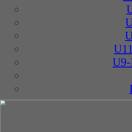
U
U
U11
U9-