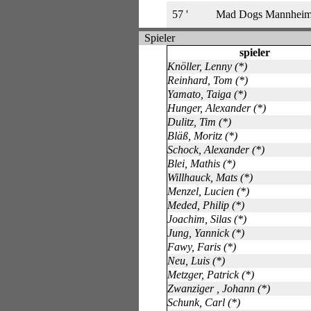
57 '
Mad Dogs Mannhei
Spieler
spieler
Knöller, Lenny (*)
Reinhard, Tom (*)
Yamato, Taiga (*)
Hunger, Alexander (*)
Dulitz, Tim (*)
Bläß, Moritz (*)
Schock, Alexander (*)
Blei, Mathis (*)
Willhauck, Mats (*)
Menzel, Lucien (*)
Meded, Philip (*)
Joachim, Silas (*)
Jung, Yannick (*)
Fawy, Faris (*)
Neu, Luis (*)
Metzger, Patrick (*)
Zwanziger , Johann (*)
Schunk, Carl (*)