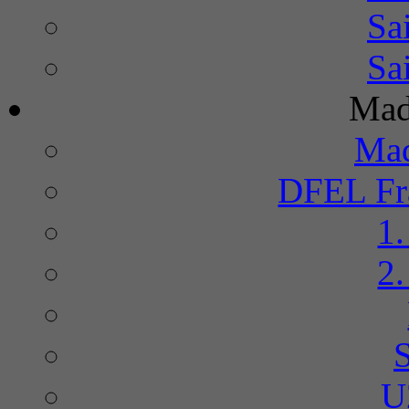
Sa
Sa
Mad
Mad
DFEL Fra
1
2
U