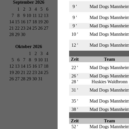
September 2026
9 '
Mad Dogs Mannhei
1
2
3
4
5
6
7
8
9
10
11
12
13
9 '
Mad Dogs Mannhei
14
15
16
17
18
19
20
9 '
Mad Dogs Mannhei
21
22
23
24
25
26
27
10 '
Mad Dogs Mannhei
28
29
30
12 '
Mad Dogs Mannhei
Oktober 2026
1
2
3
4
Zeit
Team
5
6
7
8
9
10
11
12
13
14
15
16
17
18
22 '
Mad Dogs Mannhei
19
20
21
22
23
24
25
26 '
Mad Dogs Mannhei
26
27
28
29
30
31
28 '
Huskies Waldbronn
31 '
Mad Dogs Mannhei
35 '
Mad Dogs Mannhei
38 '
Mad Dogs Mannhei
Zeit
Team
52 '
Mad Dogs Mannhei