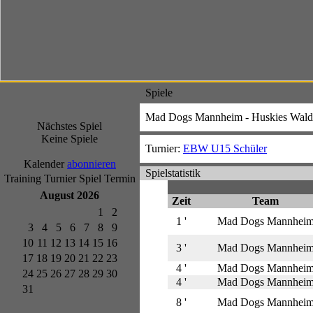
Spiele
Mad Dogs Mannheim - Huskies Wald
Nächstes Spiel
Keine Spiele
Turnier:
EBW U15 Schüler
Kalender
abonnieren
Spielstatistik
Training
Turnier
Spiel
Termin
August 2026
Zeit
Team
1
2
1 '
Mad Dogs Mannhei
3
4
5
6
7
8
9
10
11
12
13
14
15
16
3 '
Mad Dogs Mannhei
17
18
19
20
21
22
23
4 '
Mad Dogs Mannhei
24
25
26
27
28
29
30
4 '
Mad Dogs Mannhei
31
8 '
Mad Dogs Mannhei